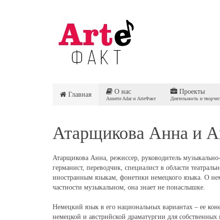
О нас
Проекты
Главная
Annette Adar и ArteФакт
Деятельность и творчес
Атарщикова Анна и A
Атарщикова Анна, режиссер, руководитель музыкально-
германист, переводчик, специалист в области театраль
иностранным языкам, фонетики немецкого языка. О нем
частности музыкальном, она знает не понаслышке.
Немецкий язык в его национальных вариантах – ее кон
немецкой и австрийской драматургии для собственных