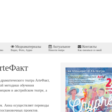
Медиаматериалы
Актуальное
Контакты
тво
Видео, Фото, Аудио
Новости театра
Как связаться со мной
rteФакт
драматического театра ArteФакт,
ной методики обучения
ецком и австрийском театре, а
ек. Анна осуществляет переводы
 постановочных проектов.