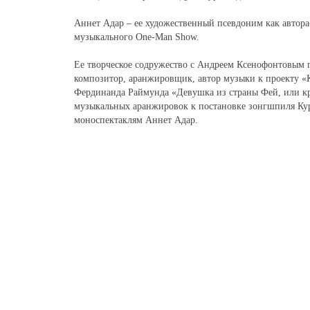
Аннет Адар – ее художественный псевдоним как автора
музыкального One-Man Show.
Ее творческое содружество с Андреем Ксенофонтовым 
композитор, аранжировщик, автор музыки к проекту «
Фердинанда Раймунда «Девушка из страны Фей, или кр
музыкальных аранжировок к постановке зонгшпиля Кур
моноспектаклям Аннет Адар.