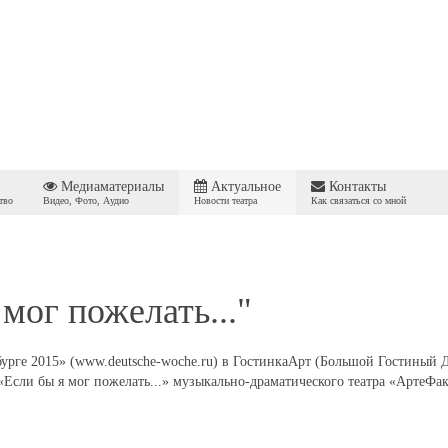
Медиаматериалы
Актуальное
Контакты
тво
Видео, Фото, Аудио
Новости театра
Как связаться со мной
мог пожелать..."
рге 2015» (www.deutsche-woche.ru) в ГостинкаАрт (Большой Гостиный Дв
 «Если бы я мог пожелать...» музыкально-драматического театра «АртеФак