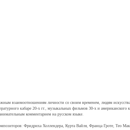
жным взаимоотношениям личности со своим временем, людям искусства,
ературного кабаре 20-х гг., музыкальных фильмов 30-х и американского
занимательным комментарием на русском языке.
мпозиторов: Фридриха Холлендера, Курта Вайля, Франца Гроте, Тео Макэ