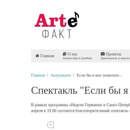
О нас
Проекты
Главная
Annette Adar и ArteФакт
Деятельность и творчес
Главная
Актуальное
Если бы я мог пожелать...
Спектакль "Если бы я 
В рамках программы «Недели Германии в Санкт-Петербу
апреля в 19.00 состоится благотворительный спектакль
<