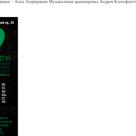
новщик – Анна Атарщикова Музыкальная аранжировка Андрея Ксенофонт