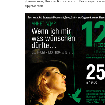
Дунаевского, Никиты Богословского. Режиссер-поста
Ярустовской.